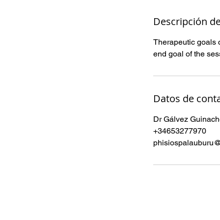
i
n
Descripción de
Therapeutic goals c
Datos de cont
Dr Gálvez Guinache
+34653277970
phisiospalauburu