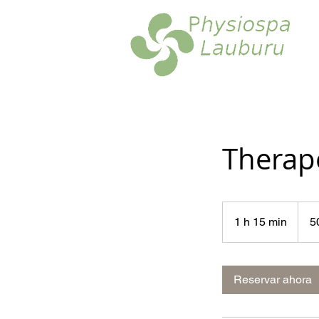
Therap
50
euros
1 h 15 min
1
5
1
5
Reservar ahora
m