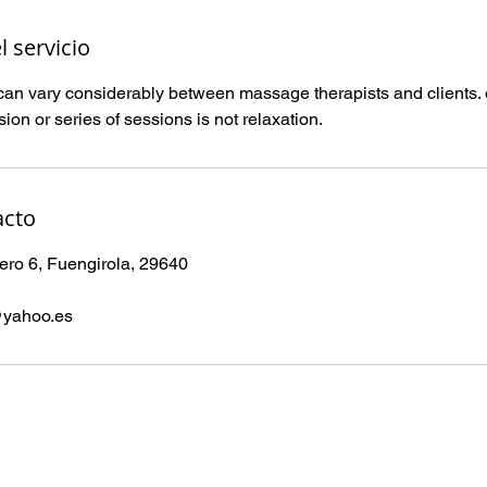
l servicio
an vary considerably between massage therapists and clients. o
acto
ro 6, Fuengirola, 29640
@yahoo.es